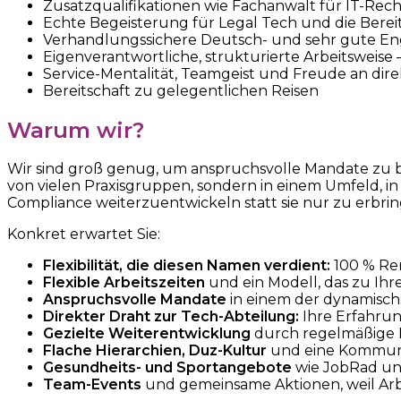
Zusatzqualifikationen wie Fachanwalt für IT-Recht
Echte Begeisterung für Legal Tech und die Bere
Verhandlungssichere Deutsch- und sehr gute En
Eigenverantwortliche, strukturierte Arbeitswei
Service-Mentalität, Teamgeist und Freude an d
Bereitschaft zu gelegentlichen Reisen
Warum wir?
Wir sind groß genug, um anspruchsvolle Mandate zu bea
von vielen Praxisgruppen, sondern in einem Umfeld, 
Compliance weiterzuentwickeln statt sie nur zu erbringen
Konkret erwartet Sie:
Flexibilität, die diesen Namen verdient:
100 % Rem
Flexible Arbeitszeiten
und ein Modell, das zu Ihr
Anspruchsvolle Mandate
in einem der dynamisch
Direkter Draht zur Tech-Abteilung:
Ihre Erfahrun
Gezielte Weiterentwicklung
durch regelmäßige R
Flache Hierarchien, Duz-Kultur
und eine Kommuni
Gesundheits- und Sportangebote
wie JobRad und
Team-Events
und gemeinsame Aktionen, weil Arb