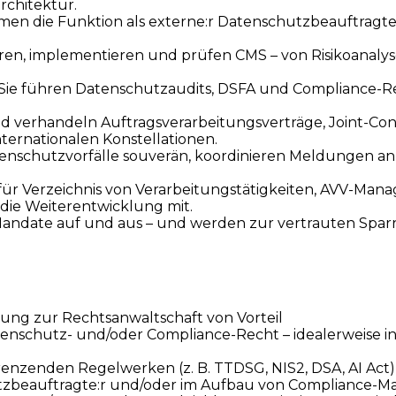
rchitektur.
men die Funktion als externe:r Datenschutzbeauftragt
eren, implementieren und prüfen CMS – von Risikoanaly
Sie führen Datenschutzaudits, DSFA und Compliance-R
nd verhandeln Auftragsverarbeitungsverträge, Joint-Co
ternationalen Konstellationen.
tenschutzvorfälle souverän, koordinieren Meldungen 
 für Verzeichnis von Verarbeitungstätigkeiten, AVV-M
die Weiterentwicklung mit.
 Mandate auf und aus – und werden zur vertrauten Spar
ssung zur Rechtsanwaltschaft von Vorteil
enschutz- und/oder Compliance-Recht – idealerweise in 
enzenden Regelwerken (z. B. TTDSG, NIS2, DSA, AI Act)
chutzbeauftragte:r und/oder im Aufbau von Compliance