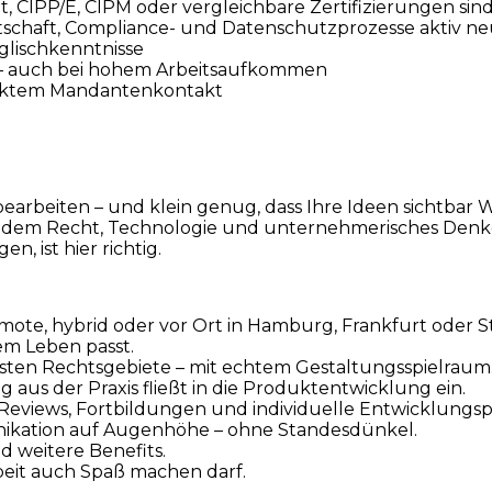
, CIPP/E, CIPM oder vergleichbare Zertifizierungen sind
itschaft, Compliance- und Datenschutzprozesse aktiv n
glischkenntnisse
se – auch bei hohem Arbeitsaufkommen
irektem Mandantenkontakt
rbeiten – und klein genug, dass Ihre Ideen sichtbar Wir
in dem Recht, Technologie und unternehmerisches Denk
, ist hier richtig.
ote, hybrid oder vor Ort in Hamburg, Frankfurt oder St
em Leben passt.
sten Rechtsgebiete – mit echtem Gestaltungsspielraum
g aus der Praxis fließt in die Produktentwicklung ein.
eviews, Fortbildungen und individuelle Entwicklungsp
kation auf Augenhöhe – ohne Standesdünkel.
 weitere Benefits.
eit auch Spaß machen darf.