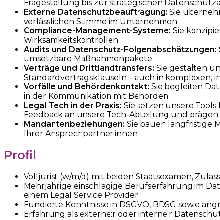
Fragestellung bis zur strategischen Datenschutza
Externe Datenschutzbeauftragung:
Sie überneh
verlässlichen Stimme im Unternehmen.
Compliance-Management-Systeme:
Sie konzipi
Wirksamkeitskontrollen.
Audits und Datenschutz-Folgenabschätzungen:
umsetzbare Maßnahmenpakete.
Verträge und Drittlandtransfers:
Sie gestalten u
Standardvertragsklauseln – auch in komplexen, in
Vorfälle und Behördenkontakt:
Sie begleiten Da
in der Kommunikation mit Behörden.
Legal Tech in der Praxis:
Sie setzen unsere Tools
Feedback an unsere Tech-Abteilung und prägen 
Mandantenbeziehungen:
Sie bauen langfristige
Ihrer Ansprechpartner:innen.
Profil
Volljurist (w/m/d) mit beiden Staatsexamen, Zula
Mehrjährige einschlägige Berufserfahrung im Dat
einem Legal Service Provider
Fundierte Kenntnisse in DSGVO, BDSG sowie angr
Erfahrung als externe:r oder interne:r Datens