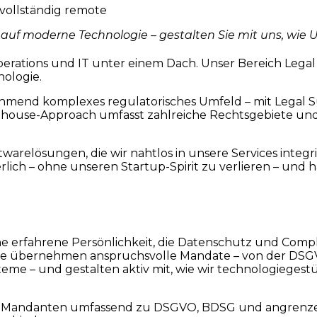
 vollständig remote
 auf moderne Technologie – gestalten Sie mit uns, w
erations und IT unter einem Dach. Unser Bereich Legal &
ologie.
end komplexes regulatorisches Umfeld – mit Legal Sup
Inhouse-Approach umfasst zahlreiche Rechtsgebiete und 
warelösungen, die wir nahtlos in unsere Services integ
lich – ohne unseren Startup-Spirit zu verlieren – und h
ine erfahrene Persönlichkeit, die Datenschutz und Com
 Sie übernehmen anspruchsvolle Mandate – von der DSG
– und gestalten aktiv mit, wie wir technologiegestüt
e Mandanten umfassend zu DSGVO, BDSG und angrenzen